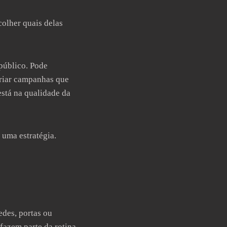
colher quais delas
público. Pode
criar campanhas que
está na qualidade da
e uma estratégia.
des, portas ou
fazem parte da rotina