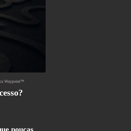
eca Waypoint™
cesso?
ue poucas