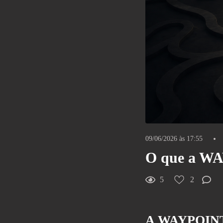
09/06/2026 às 17:55
O que a WA
5
2
A WAYPOINT™