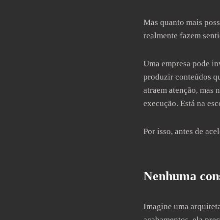
Mas quanto mais possi
realmente fazem senti
Uma empresa pode inve
produzir conteúdos q
atraem atenção, mas n
execução. Está na es
Por isso, antes de ace
Nenhuma cons
Imagine uma arquiteta
acabamentos, ela prec