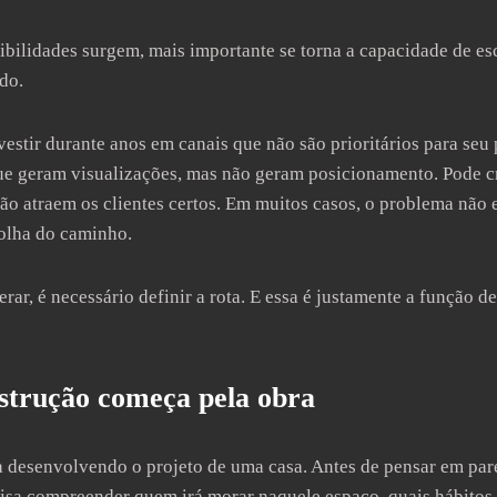
bilidades surgem, mais importante se torna a capacidade de es
do.
stir durante anos em canais que não são prioritários para seu 
ue geram visualizações, mas não geram posicionamento. Pode 
ão atraem os clientes certos. Em muitos casos, o problema não 
colha do caminho.
lerar, é necessário definir a rota. E essa é justamente a função d
trução começa pela obra
 desenvolvendo o projeto de uma casa. Antes de pensar em pare
isa compreender quem irá morar naquele espaço, quais hábitos 