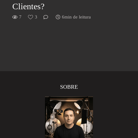
Clientes?
7
3
6min de leitura
SOBRE