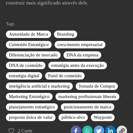
construir mais significado através dele.
Tags
Autoridade de Marca
Branding
Conteúdo Estratégico
crescimento empresarial
Diferenciação de mercado
DNA da empresa
DNA de conteúdo
estratégia antes da execução
estratégia digital
Funil de conteúdo
inteligência artificial e marketing
Jornada de Compra
Marketing Estratégico
marketing profissionais liberais
planejamento estratégico
posicionamento de marca
proposta única de valor
público-alvo
Waypoint
2
Curtir