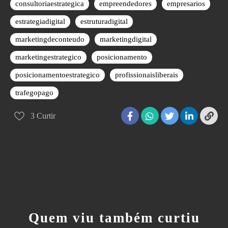
consultoriaestrategica
empreendedores
empresarios
estrategiadigital
estruturadigital
marketingdeconteudo
marketingdigital
marketingestrategico
posicionamento
posicionamentoestrategico
profissionaisliberais
trafegopago
3
Curtir
Quem viu também curtiu