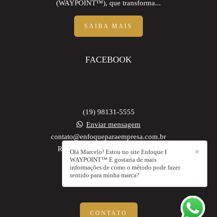
(WAYPOINT™), que transforma...
SAIBA MAIS
FACEBOOK
(19) 98131-5555
Enviar mensagem
contato@enfoqueparaempresa.com.br
Rua Dr. Alvim, 1487 - São Dimas
Olá Marcelo! Estou no site Enfoque I
✕
WAYPOINT™ E gostaria de mais
Piracicaba / SP
informações de como o método pode fazer
sentido para minha marca?
CONTATO