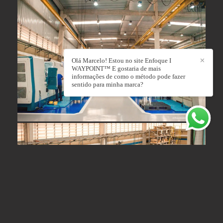
Olá Marcelo! Estou no site Enfoque I
✕
WAYPOINT™ E gostaria de mais
informações de como o método pode fazer
sentido para minha marca?