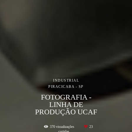
INDUSTRIAL
PIRACICABA - SP
FOTOGRAFIA -
LINHA DE
PRODUÇÃO UCAF
370
visualizações
23
curtidas